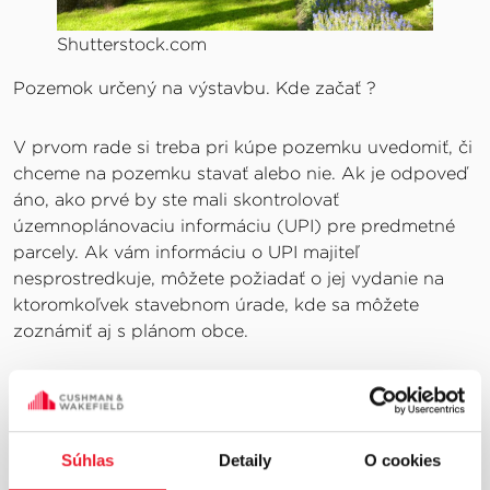
Shutterstock.com
Pozemok určený na výstavbu. Kde začať ?
V prvom rade si treba pri kúpe pozemku uvedomiť, či
chceme na pozemku stavať alebo nie. Ak je odpoveď
áno, ako prvé by ste mali skontrolovať
územnoplánovaciu informáciu (UPI) pre predmetné
parcely. Ak vám informáciu o UPI majiteľ
nesprostredkuje, môžete požiadať o jej vydanie na
ktoromkoľvek stavebnom úrade, kde sa môžete
zoznámiť aj s plánom obce.
Pokiaľ územný plán obsahuje niečo, čo by sa
nezhodovalo s projektom vašej stavby, budete
potrebovať najskôr územné rozhodnutie a až po jeho
Súhlas
Detaily
O cookies
získaní je možné žiadať o stavebné povolenie. V