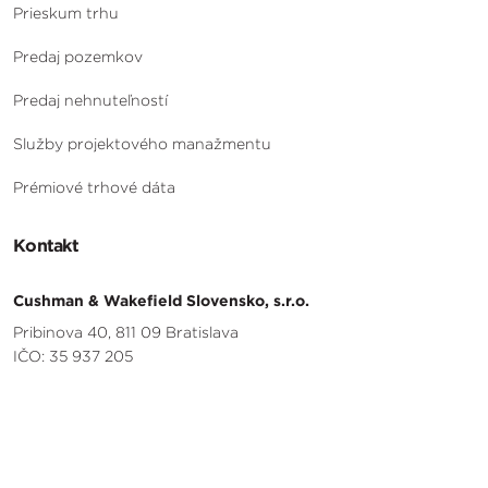
Prieskum trhu
Predaj pozemkov
Predaj nehnuteľností
Služby projektového manažmentu
Prémiové trhové dáta
Kontakt
Cushman & Wakefield Slovensko, s.r.o.
Pribinova 40, 811 09 Bratislava
IČO: 35 937 205
+421 903 486 379
info@cushwakeindustrial.sk