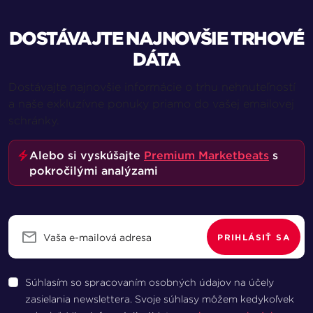
DOSTÁVAJTE NAJNOVŠIE TRHOVÉ
DÁTA
Dostávajte najnovšie informácie o trhu nehnuteľností
a naše exkluzívne ponuky priamo do vašej emailovej
schránky.
Alebo si vyskúšajte
Premium Marketbeats
s
pokročilými analýzami
PRIHLÁSIŤ SA
Súhlasím so spracovaním osobných údajov na účely
zasielania newslettera. Svoje súhlasy môžem kedykoľvek