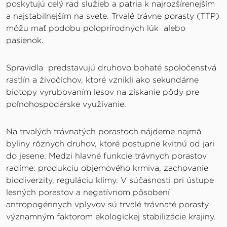
poskytujú celý rad služieb a patria k najrozšírenejším
a najstabilnejším na svete. Trvalé trávne porasty (TTP)
môžu mať podobu poloprírodných lúk alebo
pasienok.
Spravidla predstavujú druhovo bohaté spoločenstvá
rastlín a živočíchov, ktoré vznikli ako sekundárne
biotopy vyrubovaním lesov na získanie pôdy pre
poľnohospodárske využívanie.
Na trvalých trávnatých porastoch nájdeme najmä
byliny rôznych druhov, ktoré postupne kvitnú od jari
do jesene. Medzi hlavné funkcie trávnych porastov
radíme: produkciu objemového krmiva, zachovanie
biodiverzity, reguláciu klímy. V súčasnosti pri ústupe
lesných porastov a negatívnom pôsobení
antropogénnych vplyvov sú trvalé trávnaté porasty
významným faktorom ekologickej stabilizácie krajiny.