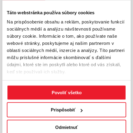
prípade, že váš pozemok nie je zahrnutý v územnom
pláne, je nutné získať územné rozhodnutie.
Táto webstránka používa súbory cookies
Na prispôsobenie obsahu a reklám, poskytovanie funkcií
AKÉ INŽINIERSKE SIETE BY SA
sociálnych médií a analýzu návštevnosti používame
MALI NACHÁDZAŤ NA
súbory cookie. Informácie o tom, ako používate naše
POZEMKU?
webové stránky, poskytujeme aj našim partnerom v
oblasti sociálnych médií, inzercie a analýzy. Títo partneri
môžu príslušné informácie skombinovať s ďalšími
Medzi inžinierske siete patria:
údajmi, ktoré ste im poskytli alebo ktoré od vás získali,
keď ste používali ich služby.
- plyn
- voda
Povoliť všetko
- elektrina
Prispôsobiť
- internet
Odmietnuť