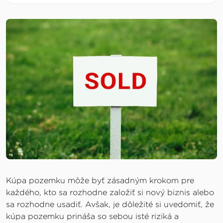
Kúpa pozemku môže byť zásadným krokom pre
každého, kto sa rozhodne založiť si nový biznis alebo
sa rozhodne usadiť. Avšak, je dôležité si uvedomiť, že
kúpa pozemku prináša so sebou isté riziká a