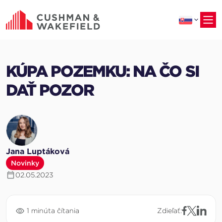
na
hlavný
obsah
KÚPA POZEMKU: NA ČO SI
DAŤ POZOR
Jana Luptáková
Novinky
02.05.2023
1 minúta čítania
Zdieľať: