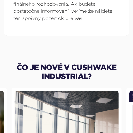
finálneho rozhodovania. Ak budete
dostatočne informovaní, veríme že nájdete
ten správny pozemok pre vás.
ČO JE NOVÉ V CUSHWAKE
INDUSTRIAL?
Z
M
I