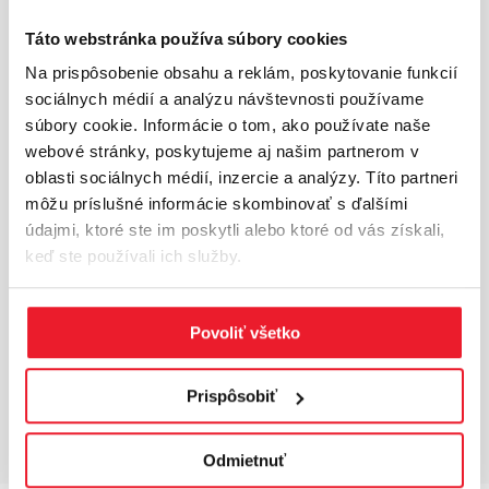
Táto webstránka používa súbory cookies
Na prispôsobenie obsahu a reklám, poskytovanie funkcií
sociálnych médií a analýzu návštevnosti používame
súbory cookie. Informácie o tom, ako používate naše
webové stránky, poskytujeme aj našim partnerom v
Adriana Vlasatá
oblasti sociálnych médií, inzercie a analýzy. Títo partneri
Junior Marketing Specialist
môžu príslušné informácie skombinovať s ďalšími
+421 910 267 097
údajmi, ktoré ste im poskytli alebo ktoré od vás získali,
adriana.vlasata@cushwake.com
keď ste používali ich služby.
Povoliť všetko
Prispôsobiť
ČO JE NOVÉ V CUSHWAKE
INDUSTRIAL?
Odmietnuť