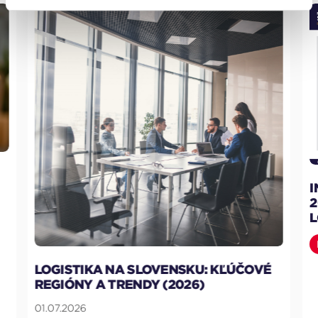
I
2
L
LOGISTIKA NA SLOVENSKU: KĽÚČOVÉ
REGIÓNY A TRENDY (2026)
01.07.2026