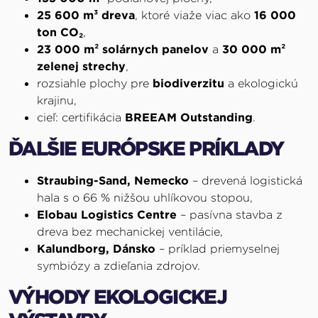
25 600 m³ dreva
, ktoré viaže viac ako
16 000
ton CO₂
,
23 000 m² solárnych panelov
a
30 000 m²
zelenej strechy
,
rozsiahle plochy pre
biodiverzitu
a ekologickú
krajinu,
cieľ: certifikácia
BREEAM Outstanding
.
ĎALŠIE EURÓPSKE PRÍKLADY
Straubing-Sand, Nemecko
– drevená logistická
hala s o 66 % nižšou uhlíkovou stopou,
Elobau Logistics Centre
– pasívna stavba z
dreva bez mechanickej ventilácie,
Kalundborg, Dánsko
– príklad priemyselnej
symbiózy a zdieľania zdrojov.
VÝHODY EKOLOGICKEJ