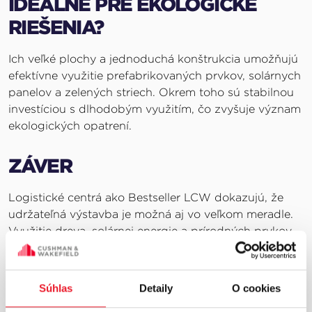
IDEÁLNE PRE EKOLOGICKÉ
RIEŠENIA?
Ich veľké plochy a jednoduchá konštrukcia umožňujú
efektívne využitie prefabrikovaných prvkov, solárnych
panelov a zelených striech. Okrem toho sú stabilnou
investíciou s dlhodobým využitím, čo zvyšuje význam
ekologických opatrení.
ZÁVER
Logistické centrá ako Bestseller LCW dokazujú, že
udržateľná výstavba je možná aj vo veľkom meradle.
Využitie dreva, solárnej energie a prírodných prvkov
prináša environmentálne aj ekonomické výhody.
Ekologická výstavba
je tak nielen správnym krokom,
ale aj investíciou do budúcnosti.
Súhlas
Detaily
O cookies