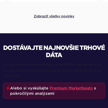
Zobraziť všetky novinky
DOSTÁVAJTE NAJNOVŠIE TRHOVÉ
DÁTA
Dostávajte najnovšie informácie o trhu nehnuteľností
a naše exkluzívne ponuky priamo do vašej emailovej
schránky.
Alebo si vyskúšajte
Premium Marketbeats
s
pokročilými analýzami