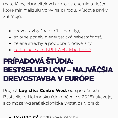
materiálov, obnoviteľných zdrojov energie a riešení,
ktoré minimalizujú vplyv na prírodu. Kľúčové prvky
zahŕňajú:
drevostavby (napr. CLT panely),
solárne panely a energetická sebestačnosť,
zelené strechy a podpora biodiverzity,
certifikácie ako BREEAM alebo LEED
.
PRÍPADOVÁ ŠTÚDIA:
BESTSELLER LCW – NAJVÄČŠIA
DREVOSTAVBA V EURÓPE
Projekt
Logistics Centre West
od spoločnosti
Bestseller v Holandsku (dokončenie v 2026) ukazuje,
ako môže vyzerať ekologická výstavba v praxi:
155 000 m²
podlahovej plochy,