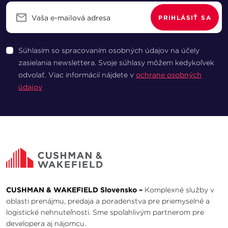
PRIHLÁSIŤ SA
Súhlasím so spracovaním osobných údajov na účely
zasielania newslettera. Svoje súhlasy môžem kedykoľvek
odvolať. Viac informácií nájdete v
ochrane osobných
údajov
CUSHMAN & WAKEFIELD Slovensko –
Komplexné služby v
oblasti prenájmu, predaja a poradenstva pre priemyselné a
logistické nehnuteľnosti. Sme spoľahlivým partnerom pre
developera aj nájomcu.