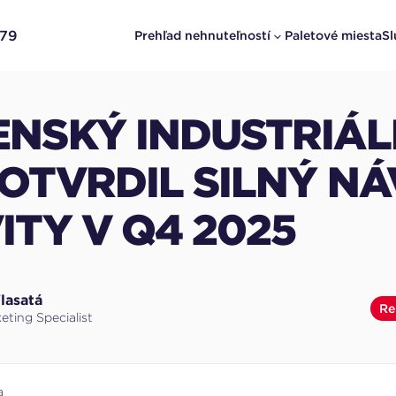
379
Prehľad nehnuteľností
Paletové miesta
Sl
ENSKÝ INDUSTRIÁ
OTVRDIL SILNÝ N
ITY V Q4 2025
lasatá
Re
eting Specialist
a