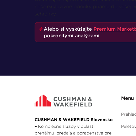
naše exkluzívne ponuky priamo do vašej e
schránky.
Alebo si vyskúšajte
Premium Market
pokročilými analýzami
Menu
Prehľa
CUSHMAN & WAKEFIELD Slovensko
–
Komplexné služby v oblasti
Paleto
prenájmu, predaja a poradenstva pre