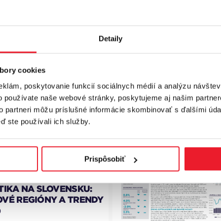
Detaily
bory cookies
eklám, poskytovanie funkcií sociálnych médií a analýzu návšte
 INDUSTRIAL?
o používate naše webové stránky, poskytujeme aj našim partner
to partneri môžu príslušné informácie skombinovať s ďalšími údaj
ď ste používali ich služby.
Prispôsobiť
026
TIKA NA SLOVENSKU:
VÉ REGIÓNY A TRENDY
)