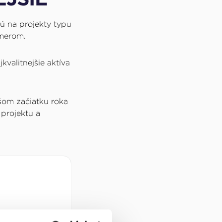
jú na projekty typu
emerom.
valitnejšie aktíva
šom začiatku roka
 projektu a