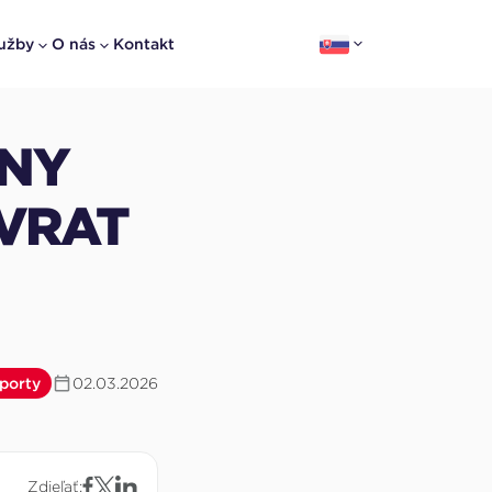
užby
O nás
Kontakt
LNY
ÁVRAT
porty
02.03.2026
Zdieľať: