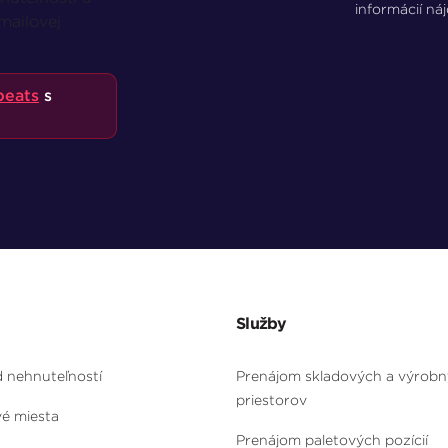
informácií ná
mailovej
beats
s
Služby
d nehnuteľností
Prenájom skladových a výrob
priestorov
vé miesta
Prenájom paletových pozícií