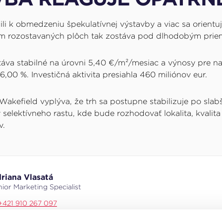
ili k obmedzeniu špekulatívnej výstavby a viac sa orientu
jem rozostavaných plôch tak zostáva pod dlhodobým pri
va stabilné na úrovni 5,40 €/m²/mesiac a výnosy pre najk
 6,00 %. Investičná aktivita presiahla 460 miliónov eur.
akefield vyplýva, že trh sa postupne stabilizuje po slab
 selektívneho rastu, kde bude rozhodovať lokalita, kvalita
v.
riana Vlasatá
ior Marketing Specialist
+421 910 267 097
adriana.vlasata@cushwake.com