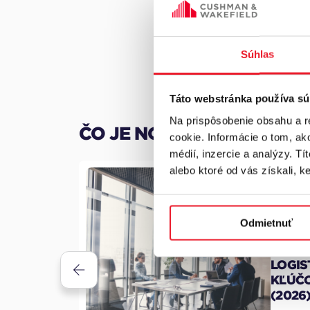
Súhlas
Táto webstránka používa sú
Na prispôsobenie obsahu a r
ČO JE NOVÉ V CUSHWAKE
cookie. Informácie o tom, ak
médií, inzercie a analýzy. Tí
alebo ktoré od vás získali, ke
Odmietnuť
01.07.2
LOGIS
ILLMENT A
KĽÚČO
OKU 2026
(2026