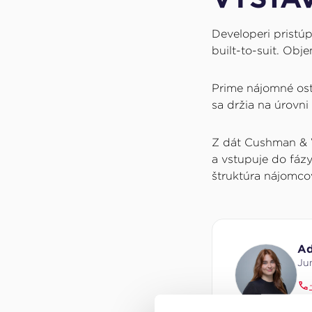
Developeri pristúp
built-to-suit. Ob
Prime nájomné ostá
sa držia na úrovni
Z dát Cushman & W
a vstupuje do fázy
štruktúra nájomco
Ad
Jun