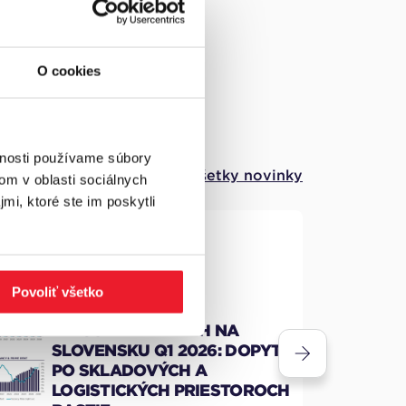
O cookies
vnosti používame súbory
Zobraziť všetky novinky
om v oblasti sociálnych
mi, ktoré ste im poskytli
Reporty
18.06.2026
Povoliť všetko
INDUSTRIÁLNY TRH NA
SLOVENSKU Q1 2026: DOPYT
PO SKLADOVÝCH A
LOGISTICKÝCH PRIESTOROCH