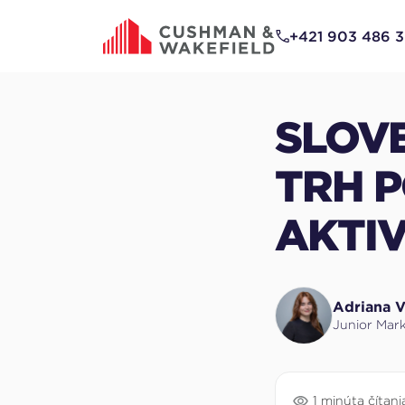
na
hlavný
+421 903 486 
obsah
SLOV
TRH P
AKTIV
Adriana V
Junior Mark
1 minúta čítani