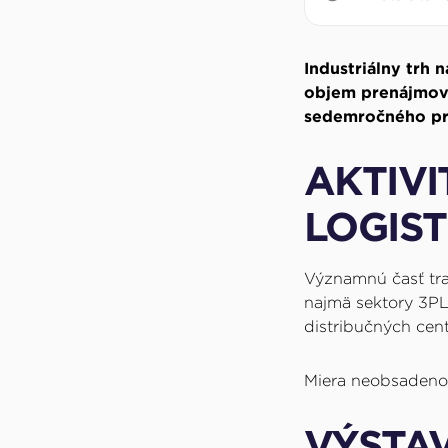
Industriálny trh
objem prenájmov 
sedemročného pr
AKTIVI
LOGIST
Významnú časť tran
najmä sektory 3PL,
distribučných cent
Miera neobsadenost
VÝSTA