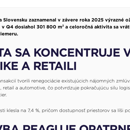
 na Slovensku zaznamenal v závere roka 2025 výrazné o
v Q4 dosiahol 301 800 m² a celoročná aktivita sa vrát
iemeru.
TA SA KONCENTRUJE 
IKE A RETAILI
sakcií tvorili renegociácie existujúcich nájomných zmlúv
 retail a automotive, čo potvrdzuje pokračujúcu silu logis
ier.
i klesla na 7,4 %, pričom dostupnosť priestorov sa líši p
VBA REAGUJE OPATRNE