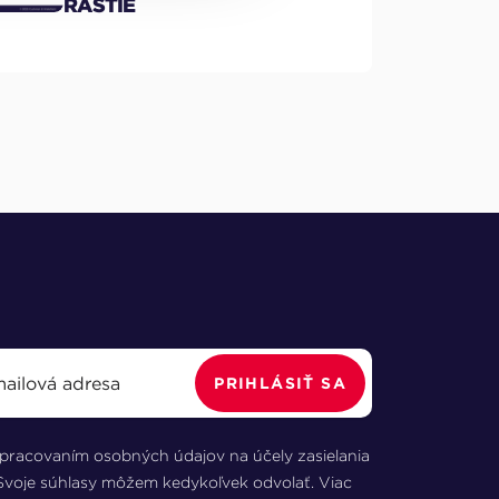
RASTIE
PRIHLÁSIŤ SA
spracovaním osobných údajov na účely zasielania
 Svoje súhlasy môžem kedykoľvek odvolať. Viac