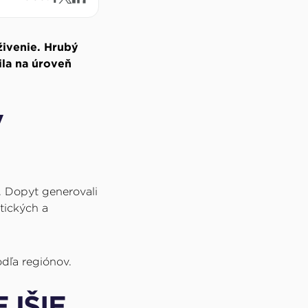
živenie. Hrubý
ila na úroveň
V
. Dopyt generovali
tických a
odľa regiónov.
JŠIE