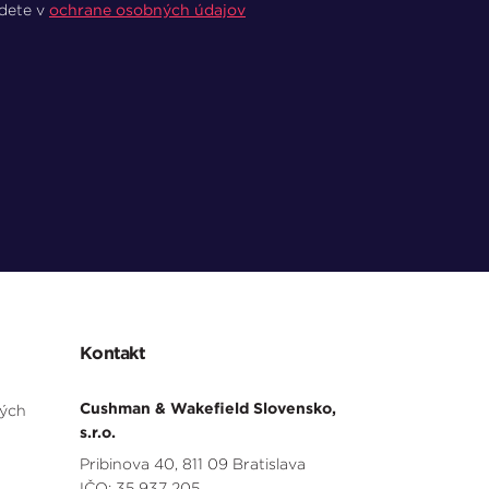
jdete v
ochrane osobných údajov
Kontakt
Cushman & Wakefield Slovensko,
ných
s.r.o.
Pribinova 40, 811 09 Bratislava
IČO: 35 937 205