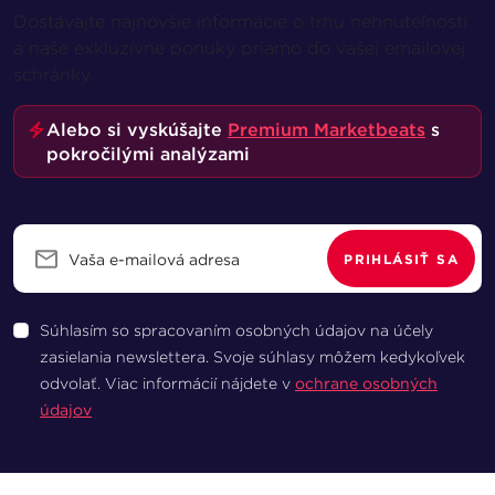
Dostávajte najnovšie informácie o trhu nehnuteľností
a naše exkluzívne ponuky priamo do vašej emailovej
schránky.
Alebo si vyskúšajte
Premium Marketbeats
s
pokročilými analýzami
PRIHLÁSIŤ SA
Súhlasím so spracovaním osobných údajov na účely
zasielania newslettera. Svoje súhlasy môžem kedykoľvek
odvolať. Viac informácií nájdete v
ochrane osobných
údajov