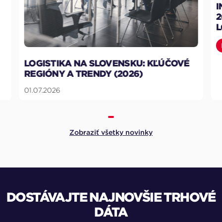
I
2
L
LOGISTIKA NA SLOVENSKU: KĽÚČOVÉ
REGIÓNY A TRENDY (2026)
01.07.2026
Zobraziť všetky novinky
DOSTÁVAJTE NAJNOVŠIE TRHOVÉ
DÁTA