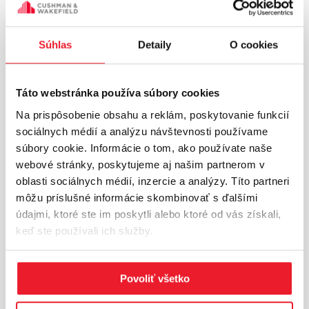
GLP Park Senec je ideálnou príležitosťou pre rozvoj
Súhlas
Detaily
O cookies
každej firmy, či už ide o potrebu na mieru šitého
riešenia pre skladovanie alebo ľahkú výrobu, ktorá sa
rozširuje a vyvíja v súlade s organizačnými potrebami.
Táto webstránka používa súbory cookies
Na prispôsobenie obsahu a reklám, poskytovanie funkcií
Toto moderné logistické riešenie sa dokáže
sociálnych médií a analýzu návštevnosti používame
prispôsobiť rôznym priemyselným odvetviam,
súbory cookie. Informácie o tom, ako používate naše
napríklad poskytovateľom logistických a
webové stránky, poskytujeme aj našim partnerom v
distribučných služieb, ľahkej výrobe produktov,
oblasti sociálnych médií, inzercie a analýzy. Títo partneri
predajcom potravinárskeho aj nepotravinárskeho
môžu príslušné informácie skombinovať s ďalšími
tovaru, internetovým obchodom alebo dodávateľom
údajmi, ktoré ste im poskytli alebo ktoré od vás získali,
pre automobilový priemysel, pričom ponúka aj
keď ste používali ich služby.
možnosti ďalšieho rozšírenia.
Povoliť všetko
CEHIP Vráble