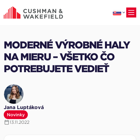
na
hlavný
obsah
MODERNÉ VÝROBNÉ HALY
NA MIERU – VŠETKO ČO
POTREBUJETE VEDIEŤ
Jana Luptáková
Novinky
13.11.2022