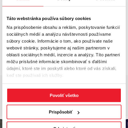
Prieskum trhu
Komplexné analýzy trhu nehnuteľností,
Táto webstránka používa súbory cookies
sledovanie trendov a poskytovanie aktuálnych
Na prispôsobenie obsahu a reklám, poskytovanie funkcií
informácií o vývoji cien a dostupnosti
sociálnych médií a analýzu návštevnosti používame
priestorov pre informované rozhodnutia.
súbory cookie. Informácie o tom, ako používate naše
Viac informácií
webové stránky, poskytujeme aj našim partnerom v
oblasti sociálnych médií, inzercie a analýzy. Títo partneri
môžu príslušné informácie skombinovať s ďalšími
údajmi, ktoré ste im poskytli alebo ktoré od vás získali,
keď ste používali ich služby.
ČO JE NOVÉ V CUSHWAKE
Povoliť všetko
INDUSTRIAL?
Prispôsobiť