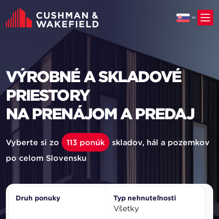
na
hlavný
obsah
VÝROBNÉ A SKLADOVÉ
PRIESTORY
NA PRENÁJOM A PREDAJ
Vyberte si zo
113 ponúk
skladov, hál a pozemkov
po celom Slovensku
Druh ponuky
Typ nehnuteľnosti