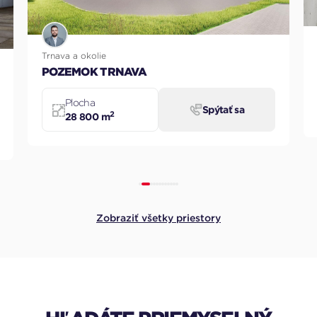
Trnava a okolie
HALA ZAVAR
Plocha
Spýtať sa
2
3 813 m
ať sa
Zobraziť všetky priestory