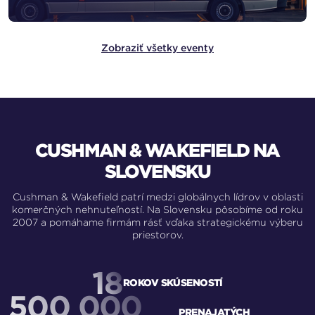
Zobraziť všetky eventy
CUSHMAN & WAKEFIELD NA
SLOVENSKU
Cushman & Wakefield patrí medzi globálnych lídrov v oblasti
komerčných nehnuteľností. Na Slovensku pôsobíme od roku
2007 a pomáhame firmám rásť vďaka strategickému výberu
priestorov.
18
ROKOV SKÚSENOSTÍ
500 000
PRENAJATÝCH