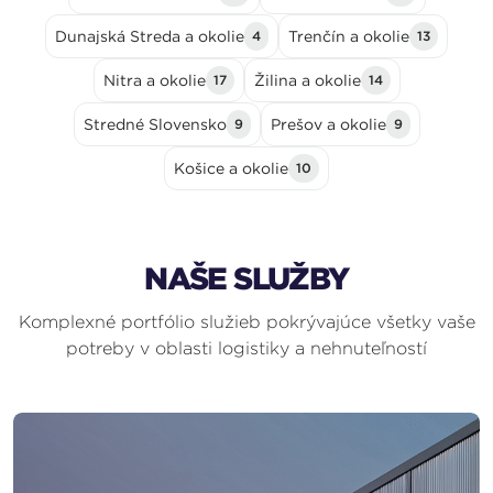
Dunajská Streda a okolie
Trenčín a okolie
4
13
Nitra a okolie
Žilina a okolie
17
14
Stredné Slovensko
Prešov a okolie
9
9
Košice a okolie
10
NAŠE SLUŽBY
Komplexné portfólio služieb pokrývajúce všetky vaše
potreby v oblasti logistiky a nehnuteľností