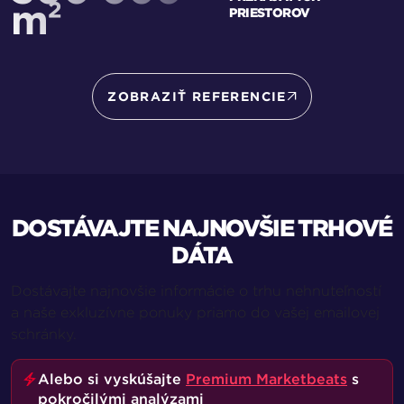
m²
PRIESTOROV
ZOBRAZIŤ REFERENCIE
DOSTÁVAJTE NAJNOVŠIE TRHOVÉ
DÁTA
Dostávajte najnovšie informácie o trhu nehnuteľností
a naše exkluzívne ponuky priamo do vašej emailovej
schránky.
Alebo si vyskúšajte
Premium Marketbeats
s
pokročilými analýzami