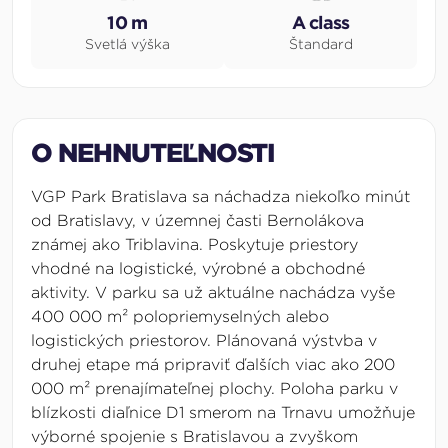
10 m
A class
Svetlá výška
Štandard
O NEHNUTEĽNOSTI
VGP Park Bratislava sa náchadza niekoľko minút
od Bratislavy, v územnej časti Bernolákova
známej ako Triblavina. Poskytuje priestory
vhodné na logistické, výrobné a obchodné
aktivity. V parku sa už aktuálne nachádza vyše
400 000
m²
polopriemyselných alebo
logistických priestorov. Plánovaná výstvba v
druhej etape má pripraviť ďalších viac ako 200
000
m²
prenajímateľnej plochy. Poloha parku v
blízkosti diaľnice D1 smerom na Trnavu umožňuje
výborné spojenie s Bratislavou a zvyškom