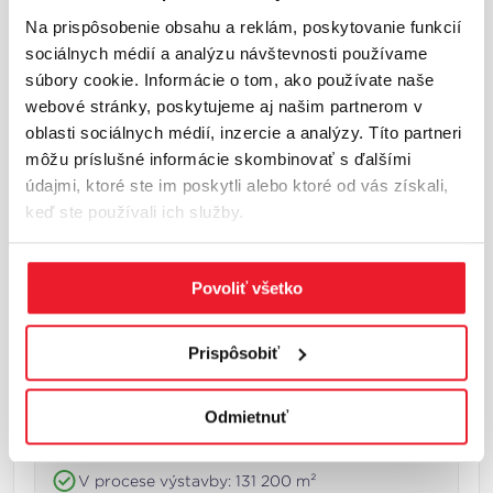
INFORMÁCIE O LOKALITE
Na prispôsobenie obsahu a reklám, poskytovanie funkcií
sociálnych médií a analýzu návštevnosti používame
Bratislava a okolie
súbory cookie. Informácie o tom, ako používate naše
webové stránky, poskytujeme aj našim partnerom v
Bratislava a okolie predstavujú najväčší a
oblasti sociálnych médií, inzercie a analýzy. Títo partneri
najlikvidnejší industriálny trh na Slovensku.
môžu príslušné informácie skombinovať s ďalšími
Región sa nachádza na križovatke hlavných
údajmi, ktoré ste im poskytli alebo ktoré od vás získali,
európskych dopravných koridorov a poskytuje
keď ste používali ich služby.
priame napojenie na Rakúsko, Česko a
Maďarsko.Kľúčové industriálne zóny sa nachá...
Viac o lokalite
Povoliť všetko
Základné trhové ukazovatele
Prispôsobiť
Celková plocha: 1 932 100 m²
Odmietnuť
Miera neobsadenosti: 5,9 %
V procese výstavby: 131 200 m²