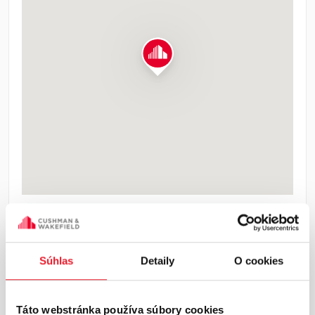
VGP Park Bratislava sa nachádza v katastri
mesta Bernolákovo, priamo pri diaľnici D1 v
smere Bratislava – Trnava, exit Triblavina.
Súhlas
Detaily
O cookies
Táto webstránka používa súbory cookies