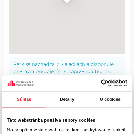
Park sa nachádza v Malackách a disponuje
priamym prepojením s dopravnou tepnou
D2, spájajúcou Budapešť, Bratislavu, Brno a
Prahu.
Súhlas
Detaily
O cookies
INFORMÁCIE O LOKALITE
Táto webstránka používa súbory cookies
Na prispôsobenie obsahu a reklám, poskytovanie funkcií
Bratislava a okolie