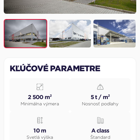
KĽÚČOVÉ PARAMETRE
2 500 m²
5 t / m²
Minimálna výmera
Nosnosť podlahy
10 m
A class
Svetlá výška
Štandard