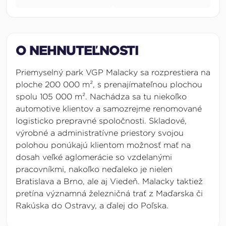
O NEHNUTEĽNOSTI
Priemyselný park VGP Malacky sa rozprestiera na
ploche 200 000
m²
, s prenajímateľnou plochou
spolu 105 000
m²
. Nachádza sa tu niekoľko
automotive klientov a samozrejme renomované
logisticko prepravné spoločnosti. Skladové,
výrobné a administratívne priestory svojou
polohou ponúkajú klientom možnosť mať na
dosah veľké aglomerácie so vzdelanými
pracovníkmi, nakoľko neďaleko je nielen
Bratislava a Brno, ale aj Viedeň. Malacky taktiež
pretína významná železničná trať z Maďarska či
Rakúska do Ostravy, a ďalej do Poľska.