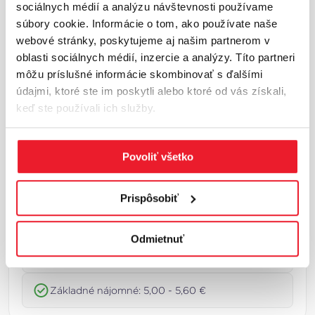
sociálnych médií a analýzu návštevnosti používame
Bratislava a okolie predstavujú najväčší a
súbory cookie. Informácie o tom, ako používate naše
najlikvidnejší industriálny trh na Slovensku.
webové stránky, poskytujeme aj našim partnerom v
Región sa nachádza na križovatke hlavných
oblasti sociálnych médií, inzercie a analýzy. Títo partneri
európskych dopravných koridorov a poskytuje
môžu príslušné informácie skombinovať s ďalšími
priame napojenie na Rakúsko, Česko a
údajmi, ktoré ste im poskytli alebo ktoré od vás získali,
Maďarsko.Kľúčové industriálne zóny sa nachá...
keď ste používali ich služby.
Viac o lokalite
Základné trhové ukazovatele
Povoliť všetko
Celková plocha: 1 932 100 m²
Prispôsobiť
Miera neobsadenosti: 5,9 %
Odmietnuť
V procese výstavby: 131 200 m²
Základné nájomné: 5,00 - 5,60 €