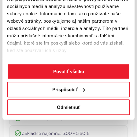
Bratislava a okolie
sociálnych médií a analýzu návštevnosti používame
súbory cookie. Informácie o tom, ako používate naše
Bratislava a okolie predstavujú najväčší a
webové stránky, poskytujeme aj našim partnerom v
najlikvidnejší industriálny trh na Slovensku.
oblasti sociálnych médií, inzercie a analýzy. Títo partneri
Región sa nachádza na križovatke hlavných
môžu príslušné informácie skombinovať s ďalšími
európskych dopravných koridorov a poskytuje
údajmi, ktoré ste im poskytli alebo ktoré od vás získali,
priame napojenie na Rakúsko, Česko a
keď ste používali ich služby.
Maďarsko.Kľúčové industriálne zóny sa nachá...
Viac o lokalite
Povoliť všetko
Základné trhové ukazovatele
Celková plocha: 1 932 100 m²
Prispôsobiť
Miera neobsadenosti: 5,9 %
Odmietnuť
V procese výstavby: 131 200 m²
Základné nájomné: 5,00 - 5,60 €