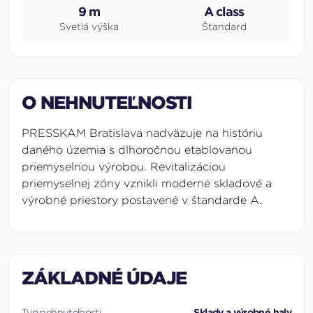
9 m
A class
Svetlá výška
Štandard
O NEHNUTEĽNOSTI
PRESSKAM Bratislava nadväzuje na históriu
daného územia s dlhoročnou etablovanou
priemyselnou výrobou. Revitalizáciou
priemyselnej zóny vznikli moderné skladové a
výrobné priestory postavené v štandarde A.
ZÁKLADNÉ ÚDAJE
Typ nehnuteľnosti
Sklady a výrobné haly