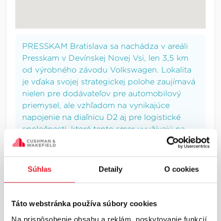
PRESSKAM Bratislava sa nachádza v areáli
Presskam v Devínskej Novej Vsi, len 3,5 km
od výrobného závodu Volkswagen. Lokalita
je vďaka svojej strategickej polohe zaujímavá
nielen pre dodávateľov pre automobilový
priemysel, ale vzhľadom na vynikajúce
napojenie na diaľnicu D2 aj pre logistické
spoločnosti, ktoré tento smer využívajú na
distribúciu v regióne Slovenska, Českej
republiky, Maďarska a Rakúska.
Súhlas
Detaily
O cookies
INFORMÁCIE O LOKALITE
Táto webstránka používa súbory cookies
Na prispôsobenie obsahu a reklám, poskytovanie funkcií