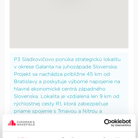
P3 Sládkovičovo ponúka strategickú lokalitu
v okrese Galanta na juhozápade Slovenska.
Projekt sa nachádza približne 45 km od
Bratislavy a poskytuje výborné napojenie na
hlavné ekonomické centrá západného
Slovenska. Lokalita je vzdialená len 9 km od
rýchlostnej cesty R1, ktorá zabezpečuje
priame spojenie s Trnavou a Nitrou a
umožňuje efektívnu distribúciu v rámci
regiónu aj medzinárodných logistických sietí.
Výborná dostupnosť miest ako Trnava (26