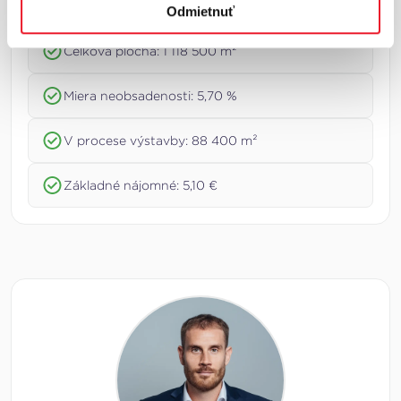
Základné trhové ukazovatele
Odmietnuť
Celková plocha: 1 118 500 m²
Miera neobsadenosti: 5,70 %
V procese výstavby: 88 400 m²
Základné nájomné: 5,10 €