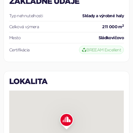
ZÁKLADNÉ ÚDAJE
Typ nehnuteľnosti
Sklady a výrobné haly
2
Celková výmera
211 000 m
Mesto
Sládkovičovo
Certifikácia
BREEAM Excellent
LOKALITA