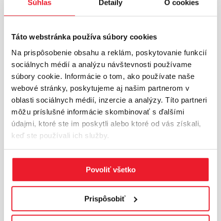
Súhlas
Detaily
O cookies
km), Nitra (41 km) a Bratislava vytvára
ideálne podmienky pre skladovanie, výrobu
aj moderné logistické operácie s prístupom k
Táto webstránka používa súbory cookies
širokej pracovnej sile a dodávateľským
reťazcom.
Na prispôsobenie obsahu a reklám, poskytovanie funkcií
sociálnych médií a analýzu návštevnosti používame
súbory cookie. Informácie o tom, ako používate naše
webové stránky, poskytujeme aj našim partnerom v
oblasti sociálnych médií, inzercie a analýzy. Títo partneri
INFORMÁCIE O LOKALITE
môžu príslušné informácie skombinovať s ďalšími
údajmi, ktoré ste im poskytli alebo ktoré od vás získali,
Trnava a okolie
keď ste používali ich služby.
Trnavský región patrí medzi kľúčové industriálne
lokality západného Slovenska s výraznou
orientáciou na výrobu a logistiku. Nachádza sa
Povoliť všetko
na strategickom ťahu medzi Bratislavou a Nitrou
s priamym napojením na diaľnicu D1.Oblasti ako
Prispôsobiť
Trnava, Sereď a Vod...
Viac o lokalite