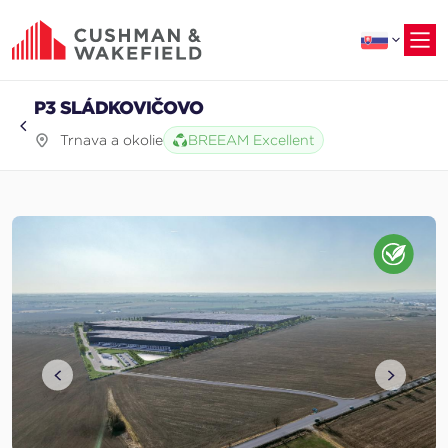
na
hlavný
obsah
P3 SLÁDKOVIČOVO
Trnava a okolie
BREEAM Excellent