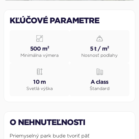
KĽÚČOVÉ PARAMETRE
500 m²
5 t / m²
Minimálna výmera
Nosnosť podlahy
10 m
A class
Svetlá výška
Štandard
O NEHNUTEĽNOSTI
Priemyselný park bude tvoriť päť