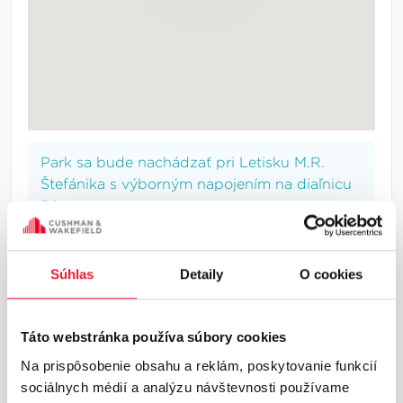
Park sa bude nachádzať pri Letisku M.R.
Štefánika s výborným napojením na diaľnicu
D1.
Súhlas
Detaily
O cookies
INFORMÁCIE O LOKALITE
Táto webstránka používa súbory cookies
Bratislava a okolie
Na prispôsobenie obsahu a reklám, poskytovanie funkcií
Bratislava a okolie predstavujú najväčší a
sociálnych médií a analýzu návštevnosti používame
najlikvidnejší industriálny trh na Slovensku.