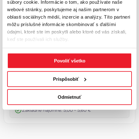
súbory cookie. Informácie o tom, ako používate naše
Región sa nachádza na križovatke hlavných
webové stránky, poskytujeme aj našim partnerom v
európskych dopravných koridorov a poskytuje
oblasti sociálnych médií, inzercie a analýzy. Títo partneri
priame napojenie na Rakúsko, Česko a
môžu príslušné informácie skombinovať s ďalšími
Maďarsko.Kľúčové industriálne zóny sa nachá...
údajmi, ktoré ste im poskytli alebo ktoré od vás získali,
Viac o lokalite
keď ste používali ich služby.
Základné trhové ukazovatele
Povoliť všetko
Celková plocha: 1 932 100 m²
Prispôsobiť
Miera neobsadenosti: 5,9 %
V procese výstavby: 131 200 m²
Odmietnuť
Základné nájomné: 5,00 - 5,60 €