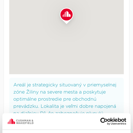
Areál je strategicky situovaný v priemyselnej
zóne Žiliny na severe mesta a poskytuje
optimálne prostredie pre obchodnú
prevádzku. Lokalita je veľmi dobre napojená
na diaľnicu D1, čo zabezpečuje plynulú
dopravu a efektívne logistické riešenia. Do
centra mesta sa dá jednoducho dostať pešo,