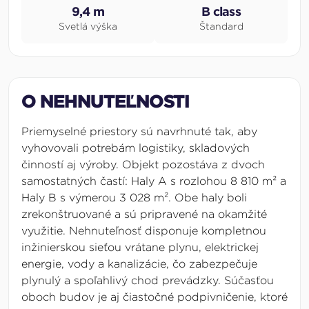
9,4 m
B class
Svetlá výška
Štandard
O NEHNUTEĽNOSTI
Priemyselné priestory sú navrhnuté tak, aby
vyhovovali potrebám logistiky, skladových
činností aj výroby. Objekt pozostáva z dvoch
samostatných častí: Haly A s rozlohou 8 810
m²
a
Haly B s výmerou 3 028
m²
. Obe haly boli
zrekonštruované a sú pripravené na okamžité
využitie. Nehnuteľnosť disponuje kompletnou
inžinierskou sieťou vrátane plynu, elektrickej
energie, vody a kanalizácie, čo zabezpečuje
plynulý a spoľahlivý chod prevádzky. Súčasťou
oboch budov je aj čiastočné podpivničenie, ktoré