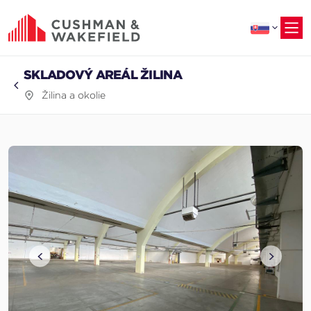
na
hlavný
obsah
SKLADOVÝ AREÁL ŽILINA
Žilina a okolie