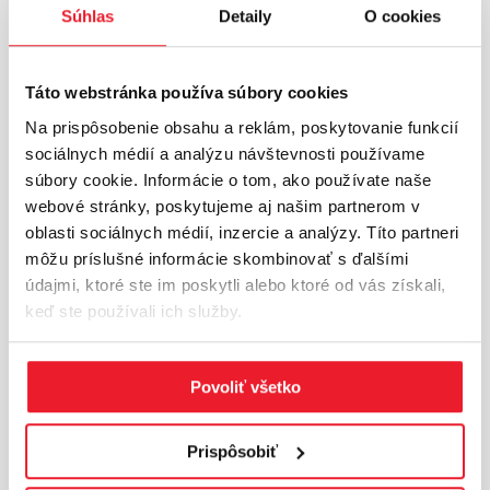
vďaka čomu lokalita ponúka vyvážené
Súhlas
Detaily
O cookies
spojenie pracovných a voľnočasových
možností. Výhodou priestoru je aj blízkosť
autobusovej zastávky a železničnej stanice,
Táto webstránka používa súbory cookies
ktoré zlepšujú dostupnosť pre zamestnancov
Na prispôsobenie obsahu a reklám, poskytovanie funkcií
aj návštevníkov.
sociálnych médií a analýzu návštevnosti používame
súbory cookie. Informácie o tom, ako používate naše
webové stránky, poskytujeme aj našim partnerom v
oblasti sociálnych médií, inzercie a analýzy. Títo partneri
INFORMÁCIE O LOKALITE
môžu príslušné informácie skombinovať s ďalšími
údajmi, ktoré ste im poskytli alebo ktoré od vás získali,
Žilina a okolie
keď ste používali ich služby.
Žilinský región patrí medzi hlavné priemyselné
centrá severného Slovenska s výraznou
Povoliť všetko
orientáciou na výrobu. Strategická poloha
umožňuje napojenie na český a poľský trh.Hlavné
industriálne zóny sa nachádzajú v Žiline, Martine
Prispôsobiť
a Kysuckom Novom Meste. Región...
Viac o lokalite