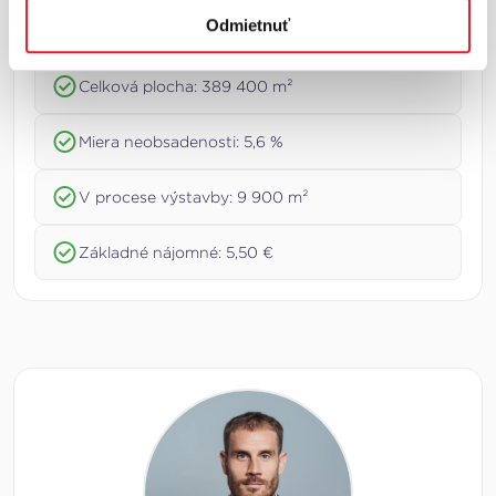
Odmietnuť
Základné trhové ukazovatele
Celková plocha: 389 400 m²
Miera neobsadenosti: 5,6 %
V procese výstavby: 9 900 m²
Základné nájomné: 5,50 €