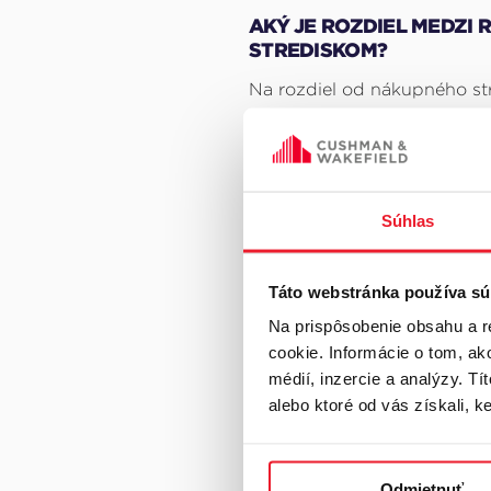
AKÝ JE ROZDIEL MEDZI
STREDISKOM?
Na rozdiel od nákupného str
nezávisle riešené zásobova
priamo zo spoločného parko
riadi vlastnou marketingovo
Súhlas
Vďaka jednoduchému koncept
drogéria, móda, lekáreň...),
mestách, kde by nebolo efek
Táto webstránka používa sú
Na prispôsobenie obsahu a r
VÝHODY RETAIL PARKU
cookie. Informácie o tom, ak
Výhodou retail parkov je ic
médií, inzercie a analýzy. Tí
dostupnosťou mestskej hrom
alebo ktoré od vás získali, ke
infraštruktúry. V dnešnej do
nájomníkmi obchodných cent
svetoznáme značky mieria pr
Odmietnuť