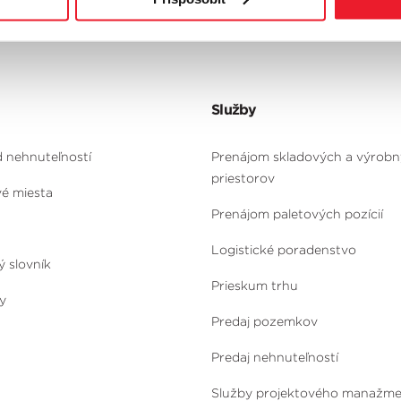
Služby
d nehnuteľností
Prenájom skladových a výrob
priestorov
vé miesta
Prenájom paletových pozícií
Logistické poradenstvo
ý slovník
Prieskum trhu
y
Predaj pozemkov
Predaj nehnuteľností
Služby projektového manažm