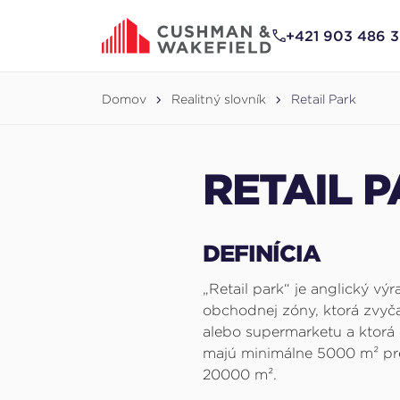
na
hlavný
+421 903 486 
obsah
Domov
Realitný slovník
Retail Park
RETAIL 
DEFINÍCIA
„Retail park“ je anglický vý
obchodnej zóny, ktorá zvyč
alebo supermarketu a ktorá o
majú minimálne 5000 m² pren
20000 m².