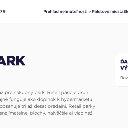
379
Prehľad nehnuteľností
Paletové miesta
Sl
PARK
ĎA
VÝ
Roz
raz pre nákupný park. Retail park je druh
ajne funguje ako doplnok k hypermarketu
bsahuje tri až desať predajní. Retail parky
ajímateľnej plochy, najväčšie aj viac než