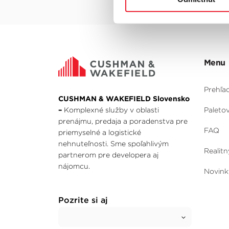
Menu
Prehľa
CUSHMAN & WAKEFIELD Slovensko
–
Komplexné služby v oblasti
Paleto
prenájmu, predaja a poradenstva pre
FAQ
priemyselné a logistické
nehnuteľnosti. Sme spoľahlivým
Realitn
partnerom pre developera aj
nájomcu.
Novink
Pozrite si aj