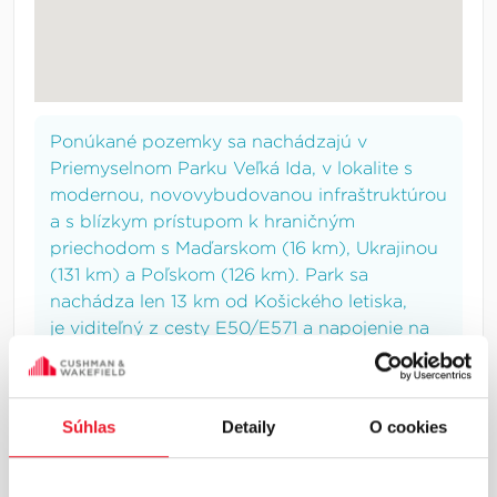
Ponúkané pozemky sa nachádzajú v
Priemyselnom Parku Veľká Ida, v lokalite s
modernou, novovybudovanou infraštruktúrou
a s blízkym prístupom k hraničným
priechodom s Maďarskom (16 km), Ukrajinou
(131 km) a Poľskom (126 km). Park sa
nachádza len 13 km od Košického letiska,
j
e viditeľný z cesty E50/E571 a napojenie na
budúcu R2 je do cca 3,5 km od parku pri
súčasnom hlavnom vstupe do US Steel. V
Parku už pôsobia medzinárodní investori ako
Súhlas
Detaily
O cookies
MUBEA, Oerlikon Balzers, IEE Sensing,
Steelcon.