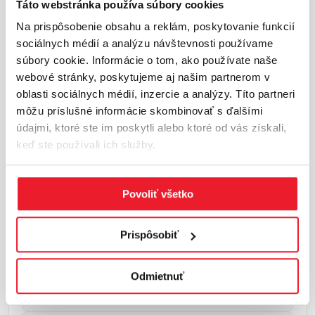
Táto webstránka používa súbory cookies
Na prispôsobenie obsahu a reklám, poskytovanie funkcií
sociálnych médií a analýzu návštevnosti používame
INFORMÁCIE O LOKALITE
súbory cookie. Informácie o tom, ako používate naše
webové stránky, poskytujeme aj našim partnerom v
Košice a okolie
oblasti sociálnych médií, inzercie a analýzy. Títo partneri
Košický región je hlavným industriálnym centrom
môžu príslušné informácie skombinovať s ďalšími
východného Slovenska s rastúcim významom
údajmi, ktoré ste im poskytli alebo ktoré od vás získali,
pre medzinárodných investorov. Strategická
keď ste používali ich služby.
poloha umožňuje blízke napojenie na Ukrajinu a
Maďarsko.Industriálne aktivity sú sústredené
najmä v Košiciach a ich okolí,...
Viac o lokalite
Povoliť všetko
Základné trhové ukazovatele
Prispôsobiť
Celková plocha: 216 100 m²
Odmietnuť
Miera neobsadenosti: 0,3 %