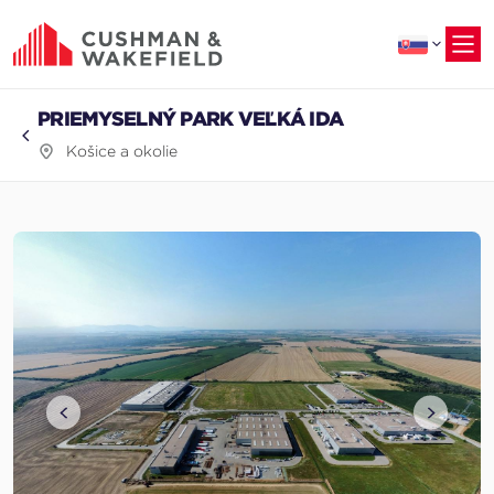
na
hlavný
obsah
PRIEMYSELNÝ PARK VEĽKÁ IDA
Košice a okolie