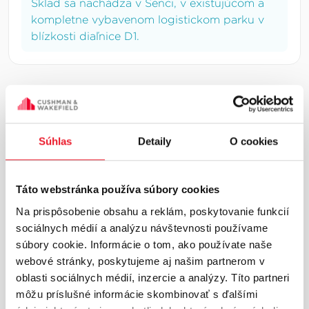
Sklad sa nachádza v Senci, v existujúcom a
kompletne vybavenom logistickom parku v
blízkosti diaľnice D1.
INFORMÁCIE O LOKALITE
Súhlas
Detaily
O cookies
Trnava a okolie
Trnavský región patrí medzi kľúčové industriálne
lokality západného Slovenska s výraznou
Táto webstránka používa súbory cookies
orientáciou na výrobu a logistiku. Nachádza sa
Na prispôsobenie obsahu a reklám, poskytovanie funkcií
na strategickom ťahu medzi Bratislavou a Nitrou
sociálnych médií a analýzu návštevnosti používame
s priamym napojením na diaľnicu D1.Oblasti ako
súbory cookie. Informácie o tom, ako používate naše
Trnava, Sereď a Vod...
Viac o lokalite
webové stránky, poskytujeme aj našim partnerom v
oblasti sociálnych médií, inzercie a analýzy. Títo partneri
Základné trhové ukazovatele
môžu príslušné informácie skombinovať s ďalšími