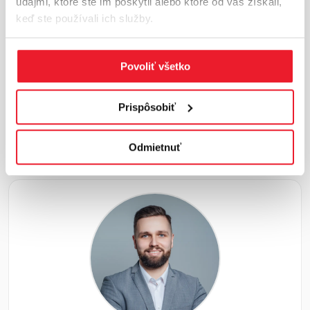
údajmi, ktoré ste im poskytli alebo ktoré od vás získali,
Celková plocha: 1 118 500 m²
keď ste používali ich služby.
Miera neobsadenosti: 5,70 %
Povoliť všetko
V procese výstavby: 88 400 m²
Prispôsobiť
Základné nájomné: 5,10 €
Odmietnuť