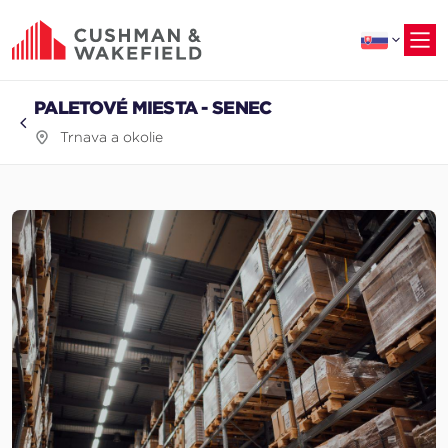
na
hlavný
obsah
PALETOVÉ MIESTA - SENEC
Trnava a okolie