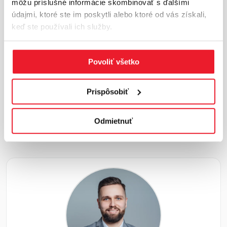
môžu príslušné informácie skombinovať s ďalšími
Základné trhové ukazovatele
údajmi, ktoré ste im poskytli alebo ktoré od vás získali,
keď ste používali ich služby.
Celková plocha: 1 118 500 m²
Miera neobsadenosti: 5,70 %
Povoliť všetko
V procese výstavby: 88 400 m²
Prispôsobiť
Základné nájomné: 5,10 €
Odmietnuť