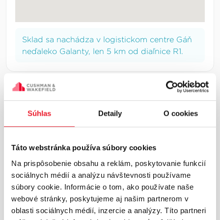
Sklad sa nachádza v logistickom centre Gáň
neďaleko Galanty, len 5 km od diaľnice R1.
INFORMÁCIE O LOKALITE
Súhlas
Detaily
O cookies
Trnava a okolie
Trnavský región patrí medzi kľúčové industriálne
Táto webstránka používa súbory cookies
lokality západného Slovenska s výraznou
Na prispôsobenie obsahu a reklám, poskytovanie funkcií
orientáciou na výrobu a logistiku. Nachádza sa
sociálnych médií a analýzu návštevnosti používame
na strategickom ťahu medzi Bratislavou a Nitrou
súbory cookie. Informácie o tom, ako používate naše
s priamym napojením na diaľnicu D1.Oblasti ako
webové stránky, poskytujeme aj našim partnerom v
Trnava, Sereď a Vod...
Viac o lokalite
oblasti sociálnych médií, inzercie a analýzy. Títo partneri