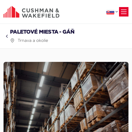
na
hlavný
obsah
PALETOVÉ MIESTA - GÁŇ
Trnava a okolie