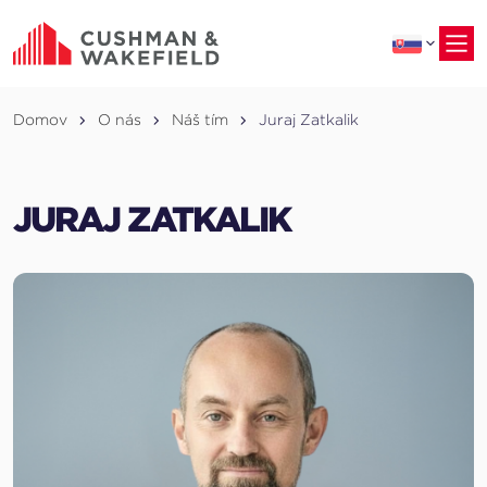
na
hlavný
obsah
Domov
O nás
Náš tím
Juraj Zatkalik
JURAJ ZATKALIK