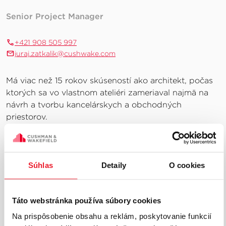
Senior Project Manager
+421 908 505 997
juraj.zatkalik@cushwake.com
Má viac než 15 rokov skúseností ako architekt, počas
ktorých sa vo vlastnom ateliéri zameriaval najmä na
návrh a tvorbu kancelárskych a obchodných
priestorov.
Od roku 2022 pracoval na pozícii projektového
manažéra v spoločnosti JLL, neskôr iOPartners, kde
mal na starosti komplexné riešenie projektov od
Súhlas
Detaily
O cookies
zadania klienta až po finálnu realizáciu.
V Cushman& Wakefield pôsobí od roku 2026 ako
Táto webstránka používa súbory cookies
Senior Project Manager.
Na prispôsobenie obsahu a reklám, poskytovanie funkcií