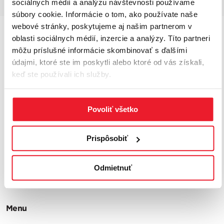
sociálnych médií a analýzu návštevnosti používame
súbory cookie. Informácie o tom, ako používate naše
webové stránky, poskytujeme aj našim partnerom v
oblasti sociálnych médií, inzercie a analýzy. Títo partneri
môžu príslušné informácie skombinovať s ďalšími
údajmi, ktoré ste im poskytli alebo ktoré od vás získali,
keď ste používali ich služby.
CUSHMAN & WAKEFIELD Slovensko –
Komplexné služby v
oblasti prenájmu, predaja a poradenstva pre priemyselné a
Povoliť všetko
logistické nehnuteľnosti. Sme spoľahlivým partnerom pre
developera aj nájomcu.
Prispôsobiť
Pozrite si aj
Odmietnuť
Menu