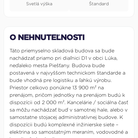
Svetlá výška
Štandard
O NEHNUTEĽNOSTI
Táto priemyselno skladová budova sa bude
nachádzať priamo pri diaľnici D1 v obci Lúka,
neďaleko mesta Piešťany. Budova bude
postavená v najvyššom technickom štandarde a
bude vhodná pre logistiku a ľahkú výrobu.
Priestor celkovo ponúkne 13 900 m² na
prenájom, pričom jednotky na prenájom budú k
dispozícii od 2 000 m². Kancelárie / sociálna časť
sa môžu nachádzať buď v samotnej hale, alebo v
samostatne stojacej administratívnej budove. K
dispozícii budú komplexné inžinierske siete –
elektrina so samostatným meraním, vodovodné a