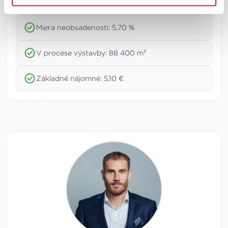
Celková plocha: 1 118 500 m²
Miera neobsadenosti: 5,70 %
V procese výstavby: 88 400 m²
Základné nájomné: 5,10 €