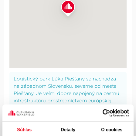
Logistický park Lúka Piešťany sa nachádza
na západnom Slovensku, severne od mesta
Piešťany. Je veľmi dobre napojený na cestnú
infraštruktúru prostredníctvom európskej
diaľničnej siete, a disponuje priamym
nájazdom na diaľnicu D1 v smere Bratislava a
Žilina (výjazd na diaľnicu D1 sa nachádza len
500 m od plánovaného novovybudovaného
Súhlas
Detaily
O cookies