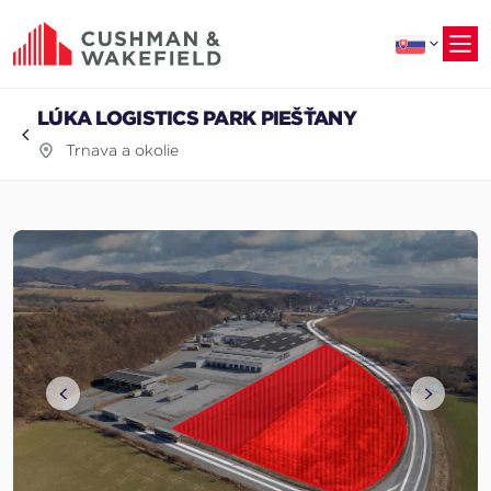
na
hlavný
obsah
LÚKA LOGISTICS PARK PIEŠŤANY
Trnava a okolie