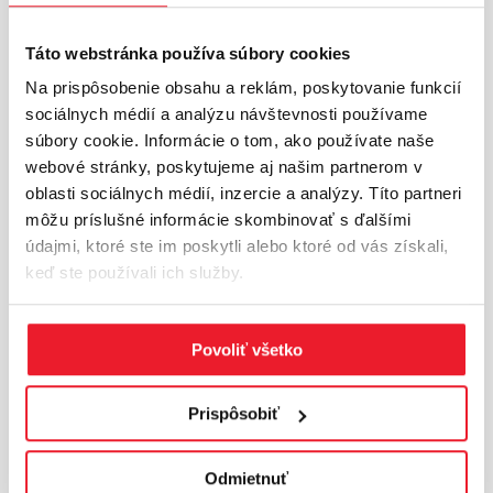
skladu). Vzdialenosti do krajských miest a
hlavného mesta SR: Bratislava – 85 km; Žilina
Táto webstránka používa súbory cookies
– 102 km; Trenčín – 35 km.
Na prispôsobenie obsahu a reklám, poskytovanie funkcií
sociálnych médií a analýzu návštevnosti používame
súbory cookie. Informácie o tom, ako používate naše
INFORMÁCIE O LOKALITE
webové stránky, poskytujeme aj našim partnerom v
oblasti sociálnych médií, inzercie a analýzy. Títo partneri
môžu príslušné informácie skombinovať s ďalšími
Trnava a okolie
údajmi, ktoré ste im poskytli alebo ktoré od vás získali,
Trnavský región patrí medzi kľúčové industriálne
keď ste používali ich služby.
lokality západného Slovenska s výraznou
orientáciou na výrobu a logistiku. Nachádza sa
na strategickom ťahu medzi Bratislavou a Nitrou
Povoliť všetko
s priamym napojením na diaľnicu D1.Oblasti ako
Trnava, Sereď a Vod...
Viac o lokalite
Prispôsobiť
Základné trhové ukazovatele
Odmietnuť