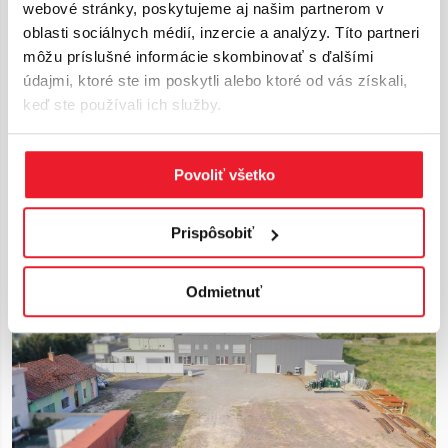
webové stránky, poskytujeme aj našim partnerom v
oblasti sociálnych médií, inzercie a analýzy. Títo partneri
môžu príslušné informácie skombinovať s ďalšími
údajmi, ktoré ste im poskytli alebo ktoré od vás získali,
keď ste používali ich služby.
Košice area
LAND KECHNEC
Povoliť všetko
Area
Ask
2
37 700 m
Prispôsobiť
Odmietnuť