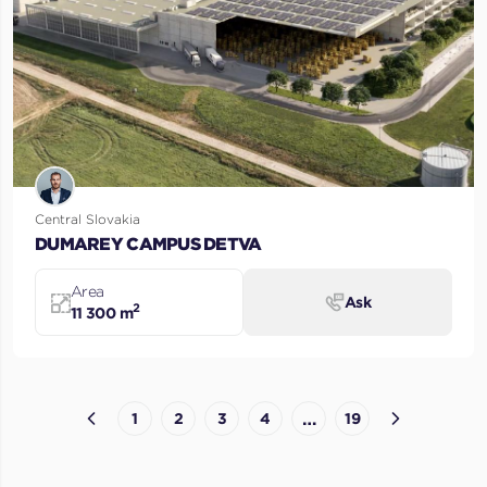
Central Slovakia
DUMAREY CAMPUS DETVA
Area
Ask
2
11 300 m
…
1
2
3
4
19