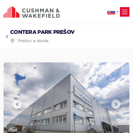
na
hlavný
obsah
CONTERA PARK PREŠOV
Prešov a okolie