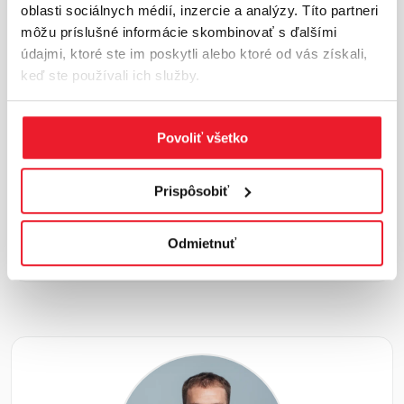
na Poľsko a Ukrajinu.Industriálne aktivity sú
oblasti sociálnych médií, inzercie a analýzy. Títo partneri
koncentrované najmä v Prešove a...
Viac o lokalite
môžu príslušné informácie skombinovať s ďalšími
údajmi, ktoré ste im poskytli alebo ktoré od vás získali,
Základné trhové ukazovatele
keď ste používali ich služby.
Celková plocha: 160 000 m²
Povoliť všetko
Miera neobsadenosti: 7,1 %
Prispôsobiť
V procese výstavby: 39 700 m²
Základné nájomné: 5,30 €
Odmietnuť