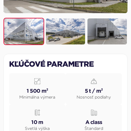
KĽÚČOVÉ PARAMETRE
1 500 m²
5 t / m²
Minimálna výmera
Nosnosť podlahy
10 m
A class
Svetlá výška
Štandard