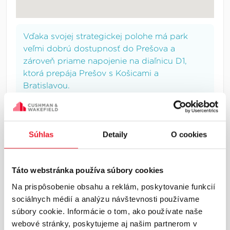
Vďaka svojej strategickej polohe má park
veľmi dobrú dostupnosť do Prešova a
zároveň priame napojenie na diaľnicu D1,
ktorá prepája Prešov s Košicami a
Bratislavou.
Súhlas
Detaily
O cookies
INFORMÁCIE O LOKALITE
Prešov a okolie
Táto webstránka používa súbory cookies
Prešovský región patrí medzi najrýchlejšie sa
Na prispôsobenie obsahu a reklám, poskytovanie funkcií
rozvíjajúce industriálne trhy s dôrazom na
sociálnych médií a analýzu návštevnosti používame
výrobu ale aj logistiku. Nachádza sa na
súbory cookie. Informácie o tom, ako používate naše
severovýchode Slovenska s dobrým napojením
webové stránky, poskytujeme aj našim partnerom v