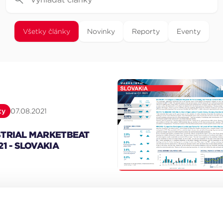
Všetky články
Novinky
Reporty
Eventy
ty
07.08.2021
STRIAL MARKETBEAT
21 - SLOVAKIA
ty
31.01.2021