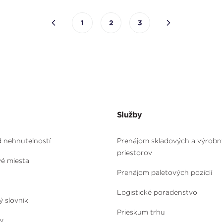
1
2
3
Služby
d nehnuteľností
Prenájom skladových a výrob
priestorov
vé miesta
Prenájom paletových pozícií
Logistické poradenstvo
ý slovník
Prieskum trhu
y