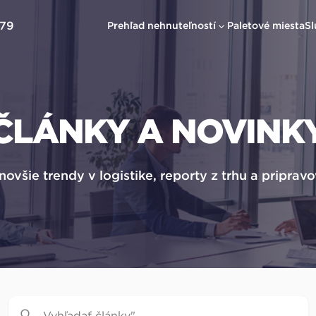
379
Prehľad nehnuteľností
Paletové miesta
Sl
ČLÁNKY A NOVINK
novšie trendy v logistike, reporty z trhu a pripra