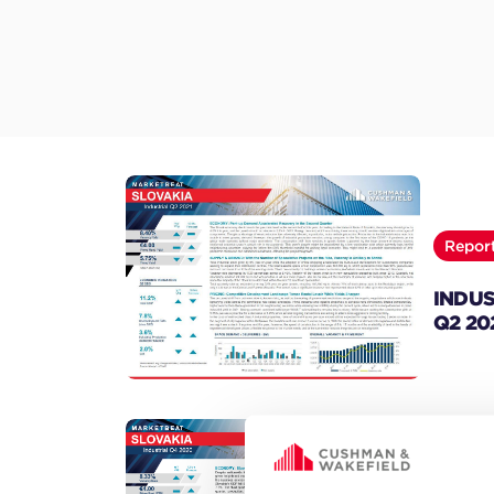
Repor
INDU
Q2 20
Repor