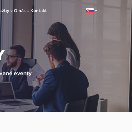
užby
O nás
Kontakt
Y
vované eventy