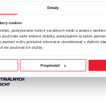
Detaily
STRIAL MARKETBEAT
20 - SLOVAKIA
bory cookies
eklám, poskytovanie funkcií sociálnych médií a analýzu návšte
o používate naše webové stránky, poskytujeme aj našim partner
to partneri môžu príslušné informácie skombinovať s ďalšími údaj
ď ste používali ich služby.
ty
29.08.2025
DNÁ EURÓPA NA
Prispôsobiť
UPE: KDE RASTIE
T PO
STRIÁLNYCH
OCH?