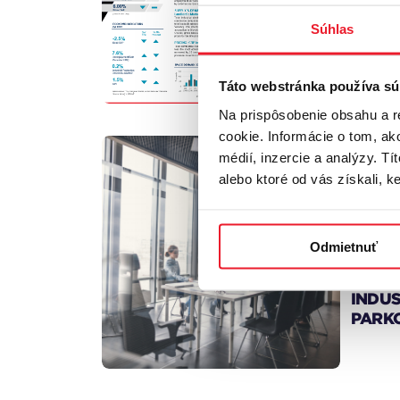
Súhlas
INDU
Q4 20
Táto webstránka používa sú
Na prispôsobenie obsahu a r
cookie. Informácie o tom, ak
médií, inzercie a analýzy. Tí
alebo ktoré od vás získali, ke
Repor
STRE
Odmietnuť
VZOST
DOPY
INDU
PARK