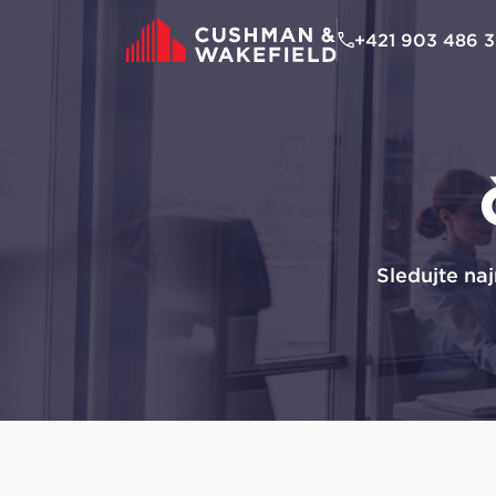
na
hlavný
+421 903 486 
obsah
Sledujte naj