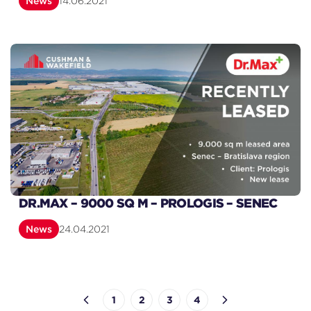
News
14.06.2021
DR.MAX – 9000 SQ M – PROLOGIS – SENEC
News
24.04.2021
1
2
3
4