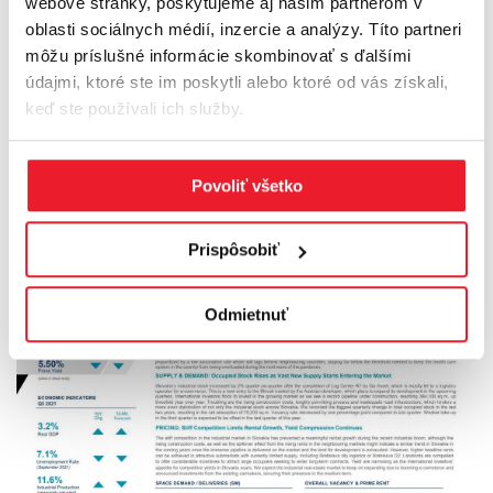
webové stránky, poskytujeme aj našim partnerom v
oblasti sociálnych médií, inzercie a analýzy. Títo partneri
môžu príslušné informácie skombinovať s ďalšími
údajmi, ktoré ste im poskytli alebo ktoré od vás získali,
INDUSTRIAL MARKETBEAT Q1 2023 -
keď ste používali ich služby.
SLOVAKIA
Reports
09.05.2023
Povoliť všetko
Prispôsobiť
Odmietnuť