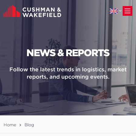
to
main
content
NEWS & REPORTS
Follow the latest trends in logistics, market
reports, and upcoming events.
Home
Blog